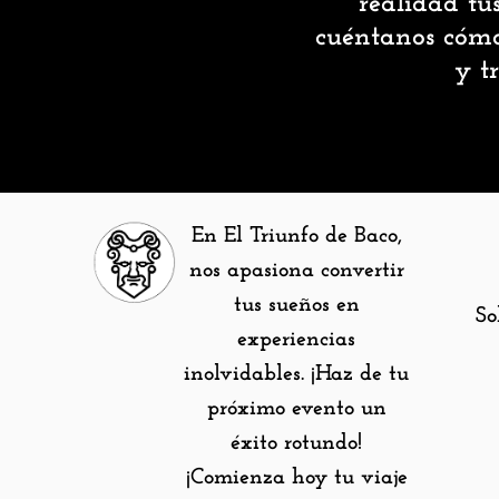
realidad tu
cuéntanos cómo
y t
En El Triunfo de Baco,
nos apasiona convertir
tus sueños en
So
experiencias
inolvidables. ¡Haz de tu
próximo evento un
éxito rotundo!
¡Comienza hoy tu viaje