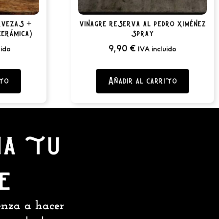
rvezas +
vinagre reserva al pedro ximénez
erámica)
spray
9,90
€
uido
IVA incluido
ito
Añadir al carrito
ia tu
e
ienza a hacer