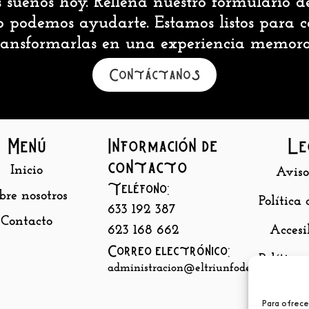
s sueños hoy. Rellena nuestro formulario d
 podemos ayudarte. Estamos listos para co
ransformarlas en una experiencia memora
Contáctanos
Menú
Información de
Le
contacto
Inicio
Aviso
Teléfono:
bre nosotros
Política
633 192 387
Contacto
623 168 662
Accesi
Correo electrónico:
Política
administracion@eltriunfodebaco.com
Para ofrece