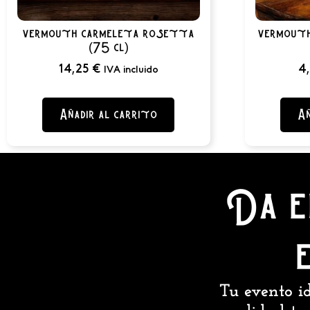
vermouth carmeleta rosetta
vermouth
(75 cl)
14,25
€
4
IVA incluido
Añadir al carrito
Añ
Da e
Tu evento id