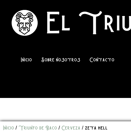
El Triu
Inicio
Sobre nosotros
Contacto
Inicio
/
Triunfo de Baco
/
Cerveza
/ zeta hell