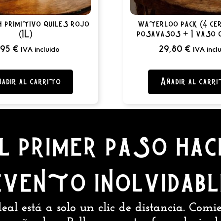
 primitivo quiles rojo
waterloo pack (4 ce
(1L)
posavasos + 1 vaso c
,95
€
29,80
€
IVA incluido
IVA incl
adir al carrito
Añadir al carr
l primer paso hac
evento inolvidabl
eal está a solo un clic de distancia. Com