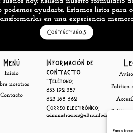
s sueños hoy. Rellena nuestro formulario d
 podemos ayudarte. Estamos listos para co
ransformarlas en una experiencia memora
Contáctanos
Menú
Información de
Le
contacto
Inicio
Aviso
Teléfono:
bre nosotros
Política
633 192 387
Contacto
623 168 662
Accesi
Correo electrónico:
Política
administracion@eltriunfodebaco.com
Para ofrece