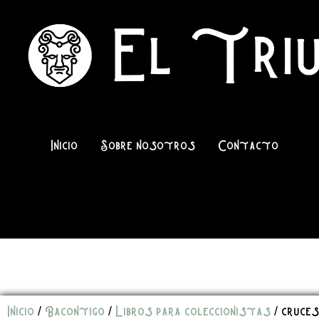
El Triu
Inicio
Sobre nosotros
Contacto
Inicio
/
Bacontigo
/
Libros para coleccionistas
/ cruces