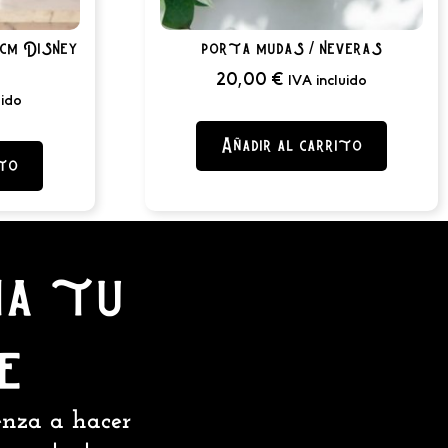
cm Disney
porta mudas / neveras
20,00
€
IVA incluido
uido
Añadir al carrito
ito
ia tu
e
ienza a hacer