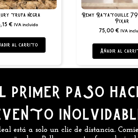
ury trufa negra
Remy Ratatouille 79
Pixar
,15
€
IVA incluido
75,00
€
IVA incl
adir al carrito
Añadir al carr
l primer paso hac
evento inolvidabl
eal está a solo un clic de distancia. Com