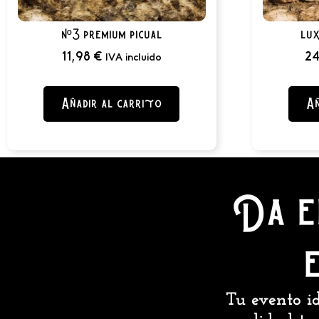
nº3 premium picual
lux
11,98
€
24
IVA incluido
Añadir al carrito
Añ
Da e
Tu evento id