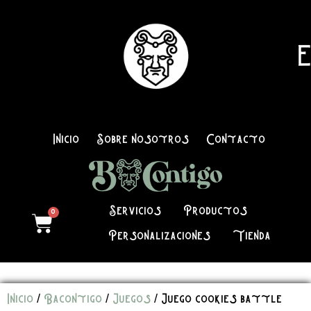
E
Inicio
Sobre nosotros
Contacto
Servicios
Productos
0
Personalizaciones
Tienda
Inicio
/
Bacontigo
/
Juegos
/ Juego cookies battle