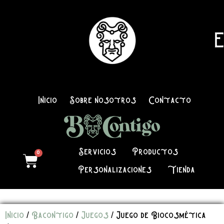
E
Inicio
Sobre nosotros
Contacto
Servicios
Productos
0
Personalizaciones
Tienda
Inicio
/
Bacontigo
/
Juegos
/ Juego de Biocosmética