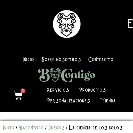
E
Inicio
Sobre nosotros
Contacto
Servicios
Productos
0
Personalizaciones
Tienda
Inicio
/
Bacontigo
/
Juegos
/ La ciencia de los bolos