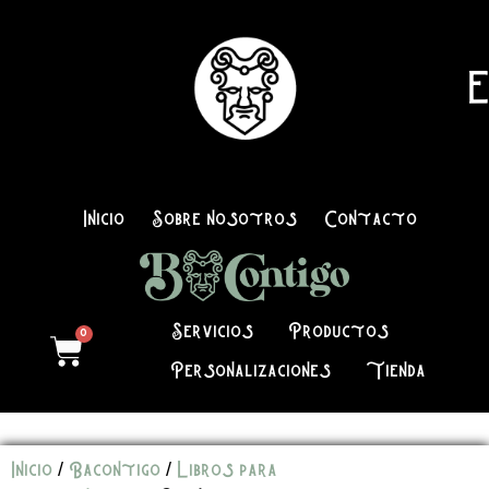
E
Inicio
Sobre nosotros
Contacto
Servicios
Productos
0
Personalizaciones
Tienda
Inicio
/
Bacontigo
/
Libros para