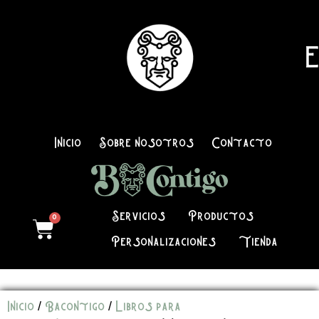
E
Inicio
Sobre nosotros
Contacto
Servicios
Productos
0
Personalizaciones
Tienda
Inicio
/
Bacontigo
/
Libros para