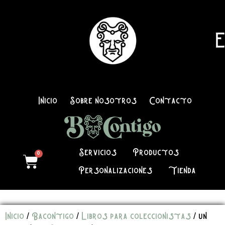
E
Inicio
Sobre nosotros
Contacto
Servicios
Productos
0
Personalizaciones
Tienda
Inicio
/
Bacontigo
/
Libros para coleccionistas
/ un