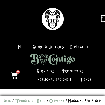
E
Inicio
Sobre nosotros
Contacto
Servicios
Productos
0
Personalizaciones
Tienda
Inicio
/
Triunfo de Baco
/
Cerveza
/ Mongozo Pilsener