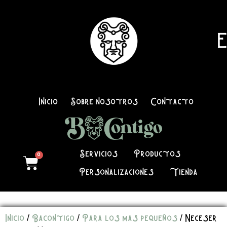
E
Inicio
Sobre nosotros
Contacto
Servicios
Productos
0
Personalizaciones
Tienda
Inicio
/
Bacontigo
/
Para los mas pequeños
/ Neceser